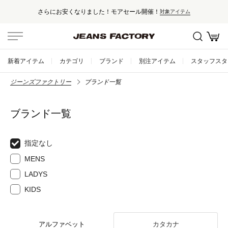
さらにお安くなりました！モアセール開催！
対象アイテム
新着アイテム
カテゴリ
ブランド
別注アイテム
スタッフスタ
ジーンズファクトリー
ブランド一覧
ブランド一覧
指定なし
MENS
LADYS
KIDS
アルファベット
カタカナ