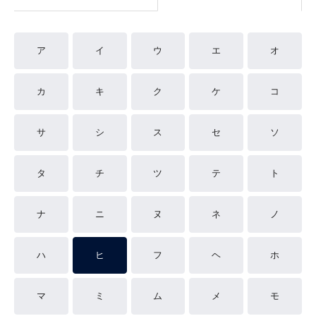
ア
イ
ウ
エ
オ
カ
キ
ク
ケ
コ
サ
シ
ス
セ
ソ
タ
チ
ツ
テ
ト
ナ
ニ
ヌ
ネ
ノ
ハ
ヒ
フ
ヘ
ホ
マ
ミ
ム
メ
モ