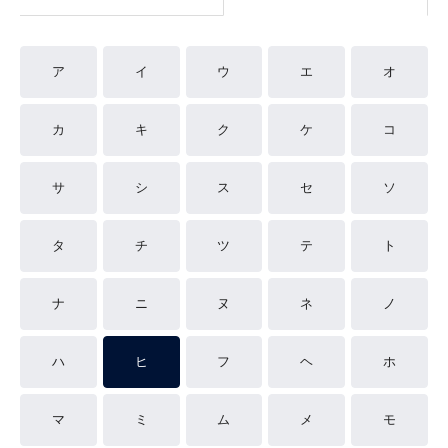
ア
イ
ウ
エ
オ
カ
キ
ク
ケ
コ
サ
シ
ス
セ
ソ
タ
チ
ツ
テ
ト
ナ
ニ
ヌ
ネ
ノ
ハ
ヒ
フ
ヘ
ホ
マ
ミ
ム
メ
モ