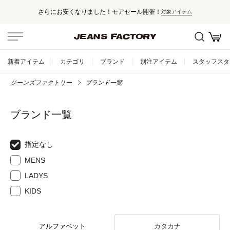
さらにお安くなりました！モアセール開催！
対象アイテム
新着アイテム
カテゴリ
ブランド
別注アイテム
スタッフスタ
ジーンズファクトリー
ブランド一覧
ブランド一覧
指定なし
MENS
LADYS
KIDS
アルファベット
カタカナ