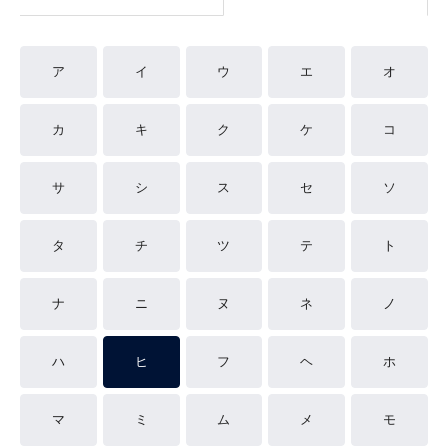
ア
イ
ウ
エ
オ
カ
キ
ク
ケ
コ
サ
シ
ス
セ
ソ
タ
チ
ツ
テ
ト
ナ
ニ
ヌ
ネ
ノ
ハ
ヒ
フ
ヘ
ホ
マ
ミ
ム
メ
モ