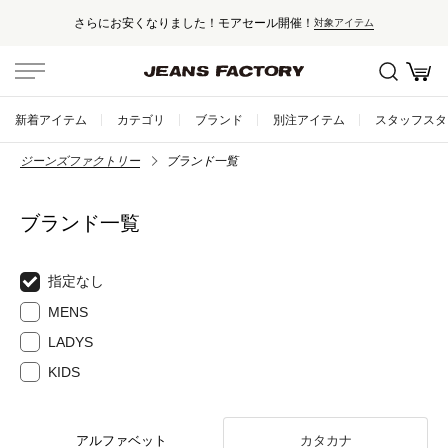
さらにお安くなりました！モアセール開催！
対象アイテム
新着アイテム
カテゴリ
ブランド
別注アイテム
スタッフスタ
ジーンズファクトリー
ブランド一覧
ブランド一覧
指定なし
MENS
LADYS
KIDS
アルファベット
カタカナ