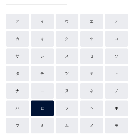
ア
イ
ウ
エ
オ
カ
キ
ク
ケ
コ
サ
シ
ス
セ
ソ
タ
チ
ツ
テ
ト
ナ
ニ
ヌ
ネ
ノ
ハ
ヒ
フ
ヘ
ホ
マ
ミ
ム
メ
モ