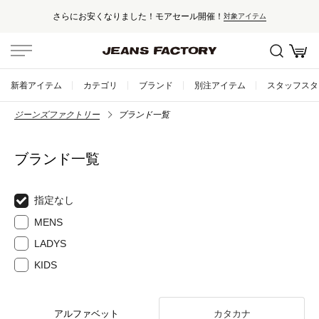
さらにお安くなりました！モアセール開催！
対象アイテム
新着アイテム
カテゴリ
ブランド
別注アイテム
スタッフスタ
ジーンズファクトリー
ブランド一覧
ブランド一覧
指定なし
MENS
LADYS
KIDS
アルファベット
カタカナ