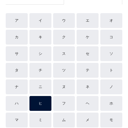
ア
イ
ウ
エ
オ
カ
キ
ク
ケ
コ
サ
シ
ス
セ
ソ
タ
チ
ツ
テ
ト
ナ
ニ
ヌ
ネ
ノ
ハ
ヒ
フ
ヘ
ホ
マ
ミ
ム
メ
モ