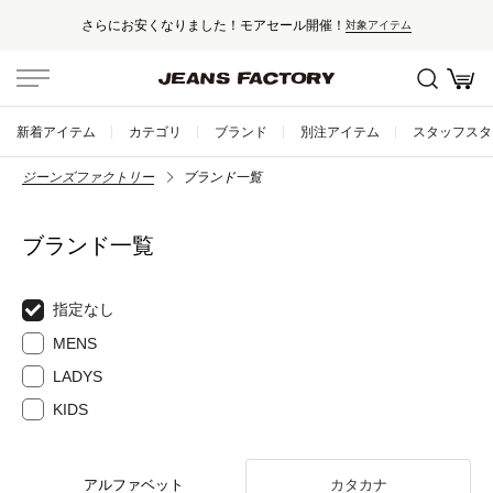
さらにお安くなりました！モアセール開催！
対象アイテム
新着アイテム
カテゴリ
ブランド
別注アイテム
スタッフスタ
ジーンズファクトリー
ブランド一覧
ブランド一覧
指定なし
MENS
LADYS
KIDS
アルファベット
カタカナ