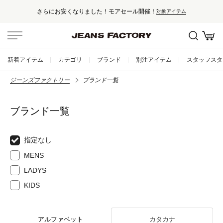
さらにお安くなりました！モアセール開催！
対象アイテム
新着アイテム
カテゴリ
ブランド
別注アイテム
スタッフスタ
ジーンズファクトリー
ブランド一覧
ブランド一覧
指定なし
MENS
LADYS
KIDS
アルファベット
カタカナ