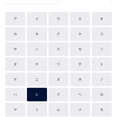
ア
イ
ウ
エ
オ
カ
キ
ク
ケ
コ
サ
シ
ス
セ
ソ
タ
チ
ツ
テ
ト
ナ
ニ
ヌ
ネ
ノ
ハ
ヒ
フ
ヘ
ホ
マ
ミ
ム
メ
モ