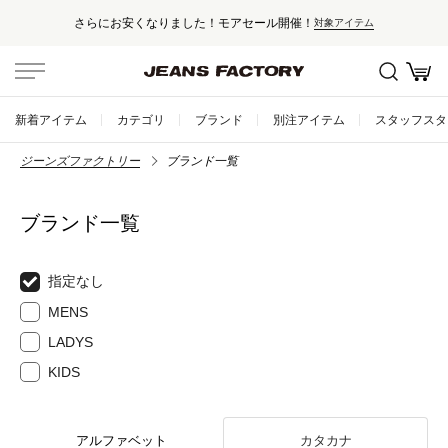
さらにお安くなりました！モアセール開催！
対象アイテム
新着アイテム
カテゴリ
ブランド
別注アイテム
スタッフスタ
ジーンズファクトリー
ブランド一覧
ブランド一覧
指定なし
MENS
LADYS
KIDS
アルファベット
カタカナ