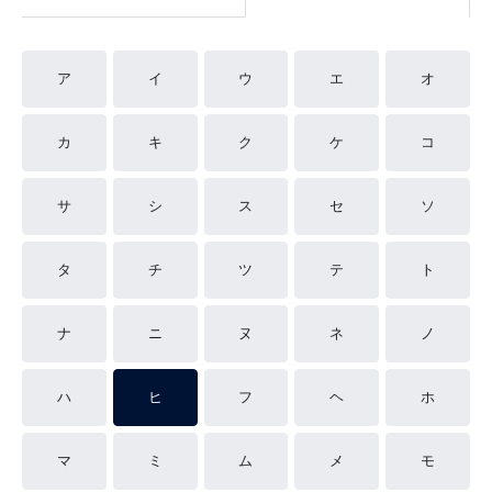
ア
イ
ウ
エ
オ
カ
キ
ク
ケ
コ
サ
シ
ス
セ
ソ
タ
チ
ツ
テ
ト
ナ
ニ
ヌ
ネ
ノ
ハ
ヒ
フ
ヘ
ホ
マ
ミ
ム
メ
モ