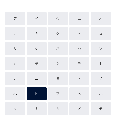
ア
イ
ウ
エ
オ
カ
キ
ク
ケ
コ
サ
シ
ス
セ
ソ
タ
チ
ツ
テ
ト
ナ
ニ
ヌ
ネ
ノ
ハ
ヒ
フ
ヘ
ホ
マ
ミ
ム
メ
モ