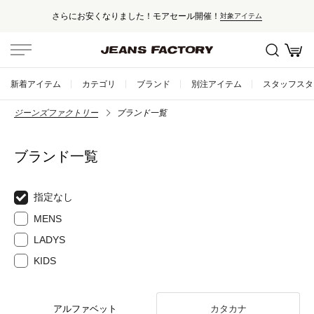
さらにお安くなりました！モアセール開催！
対象アイテム
新着アイテム
カテゴリ
ブランド
別注アイテム
スタッフスタ
ジーンズファクトリー
ブランド一覧
ブランド一覧
指定なし
MENS
LADYS
KIDS
アルファベット
カタカナ