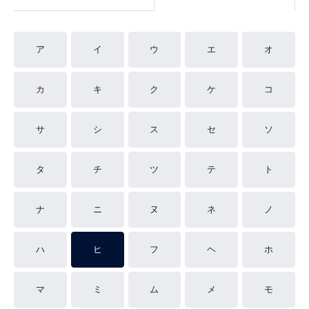
ア
イ
ウ
エ
オ
カ
キ
ク
ケ
コ
サ
シ
ス
セ
ソ
タ
チ
ツ
テ
ト
ナ
ニ
ヌ
ネ
ノ
ハ
ヒ
フ
ヘ
ホ
マ
ミ
ム
メ
モ