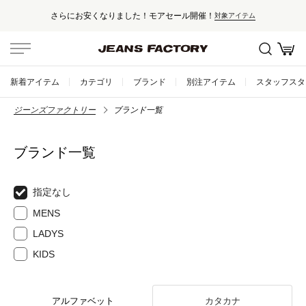
さらにお安くなりました！モアセール開催！
対象アイテム
新着アイテム
カテゴリ
ブランド
別注アイテム
スタッフスタ
ジーンズファクトリー
ブランド一覧
ブランド一覧
指定なし
MENS
LADYS
KIDS
アルファベット
カタカナ