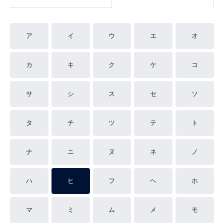
ア
イ
ウ
エ
オ
カ
キ
ク
ケ
コ
サ
シ
ス
セ
ソ
タ
チ
ツ
テ
ト
ナ
ニ
ヌ
ネ
ノ
ハ
ヒ
フ
ヘ
ホ
マ
ミ
ム
メ
モ