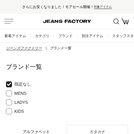
さらにお安くなりました！モアセール開催！
対象アイテム
新着アイテム
カテゴリ
ブランド
別注アイテム
スタッフスタ
ジーンズファクトリー
ブランド一覧
ブランド一覧
指定なし
MENS
LADYS
KIDS
アルファベット
カタカナ