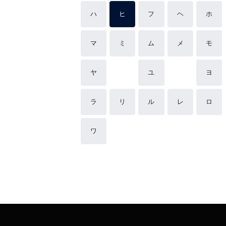
ハ
ヒ
フ
ヘ
ホ
マ
ミ
ム
メ
モ
ヤ
ユ
ヨ
ラ
リ
ル
レ
ロ
ワ