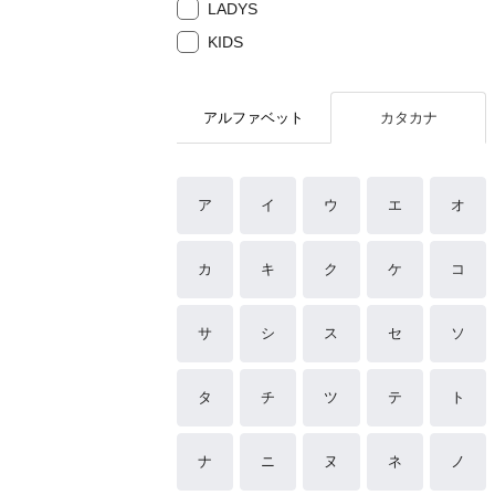
LADYS
KIDS
アルファベット
カタカナ
ア
イ
ウ
エ
オ
カ
キ
ク
ケ
コ
サ
シ
ス
セ
ソ
タ
チ
ツ
テ
ト
ナ
ニ
ヌ
ネ
ノ