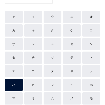
ア
イ
ウ
エ
オ
カ
キ
ク
ケ
コ
サ
シ
ス
セ
ソ
タ
チ
ツ
テ
ト
ナ
ニ
ヌ
ネ
ノ
ハ
ヒ
フ
ヘ
ホ
マ
ミ
ム
メ
モ