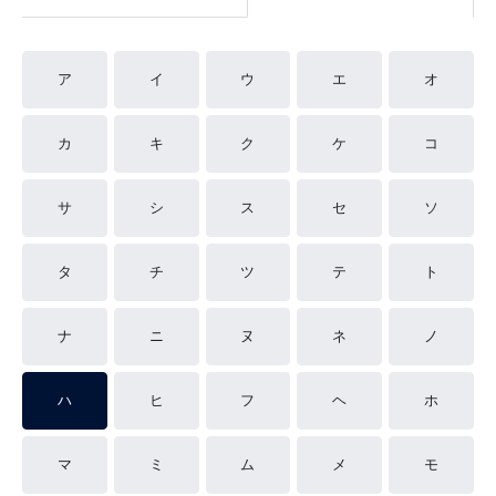
ア
イ
ウ
エ
オ
カ
キ
ク
ケ
コ
サ
シ
ス
セ
ソ
タ
チ
ツ
テ
ト
ナ
ニ
ヌ
ネ
ノ
ハ
ヒ
フ
ヘ
ホ
マ
ミ
ム
メ
モ