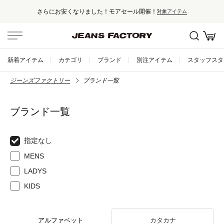
さらにお安くなりました！モアセール開催！
対象アイテム
新着アイテム
カテゴリ
ブランド
別注アイテム
スタッフスタ
ジーンズファクトリー
ブランド一覧
ブランド一覧
指定なし
MENS
LADYS
KIDS
アルファベット
カタカナ