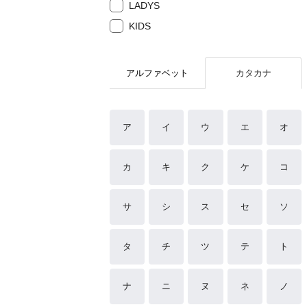
LADYS
KIDS
アルファベット
カタカナ
ア
イ
ウ
エ
オ
カ
キ
ク
ケ
コ
サ
シ
ス
セ
ソ
タ
チ
ツ
テ
ト
ナ
ニ
ヌ
ネ
ノ