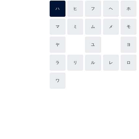
ハ
ヒ
フ
ヘ
ホ
マ
ミ
ム
メ
モ
ヤ
ユ
ヨ
ラ
リ
ル
レ
ロ
ワ