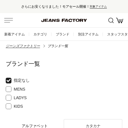
さらにお安くなりました！モアセール開催！
対象アイテム
新着アイテム
カテゴリ
ブランド
別注アイテム
スタッフスタ
ジーンズファクトリー
ブランド一覧
ブランド一覧
指定なし
MENS
LADYS
KIDS
アルファベット
カタカナ