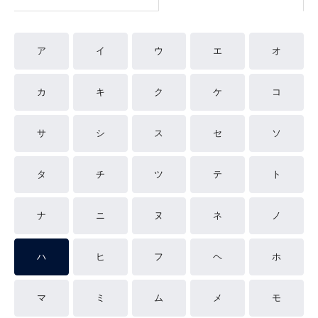
ア
イ
ウ
エ
オ
カ
キ
ク
ケ
コ
サ
シ
ス
セ
ソ
タ
チ
ツ
テ
ト
ナ
ニ
ヌ
ネ
ノ
ハ
ヒ
フ
ヘ
ホ
マ
ミ
ム
メ
モ