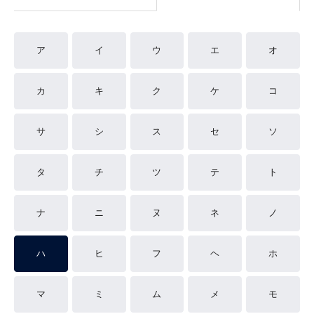
ア
イ
ウ
エ
オ
カ
キ
ク
ケ
コ
サ
シ
ス
セ
ソ
タ
チ
ツ
テ
ト
ナ
ニ
ヌ
ネ
ノ
ハ
ヒ
フ
ヘ
ホ
マ
ミ
ム
メ
モ