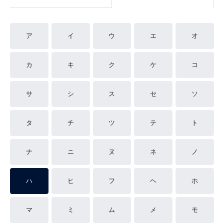
ア
イ
ウ
エ
オ
カ
キ
ク
ケ
コ
サ
シ
ス
セ
ソ
タ
チ
ツ
テ
ト
ナ
ニ
ヌ
ネ
ノ
ハ
ヒ
フ
ヘ
ホ
マ
ミ
ム
メ
モ