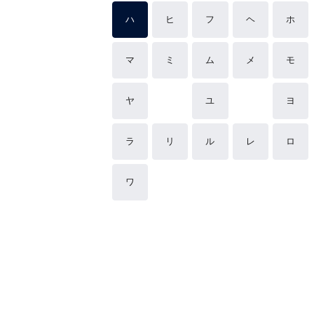
ハ
ヒ
フ
ヘ
ホ
マ
ミ
ム
メ
モ
ヤ
ユ
ヨ
ラ
リ
ル
レ
ロ
ワ