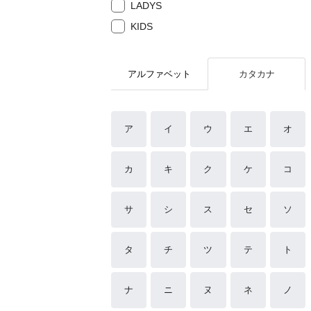
LADYS
KIDS
アルファベット
カタカナ
ア
イ
ウ
エ
オ
カ
キ
ク
ケ
コ
サ
シ
ス
セ
ソ
タ
チ
ツ
テ
ト
ナ
ニ
ヌ
ネ
ノ