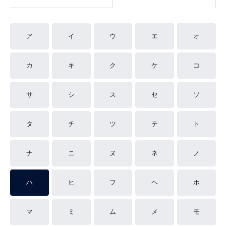
ア
イ
ウ
エ
オ
カ
キ
ク
ケ
コ
サ
シ
ス
セ
ソ
タ
チ
ツ
テ
ト
ナ
ニ
ヌ
ネ
ノ
ハ
ヒ
フ
ヘ
ホ
マ
ミ
ム
メ
モ