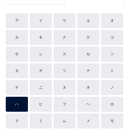
ア
イ
ウ
エ
オ
カ
キ
ク
ケ
コ
サ
シ
ス
セ
ソ
タ
チ
ツ
テ
ト
ナ
ニ
ヌ
ネ
ノ
ハ
ヒ
フ
ヘ
ホ
マ
ミ
ム
メ
モ