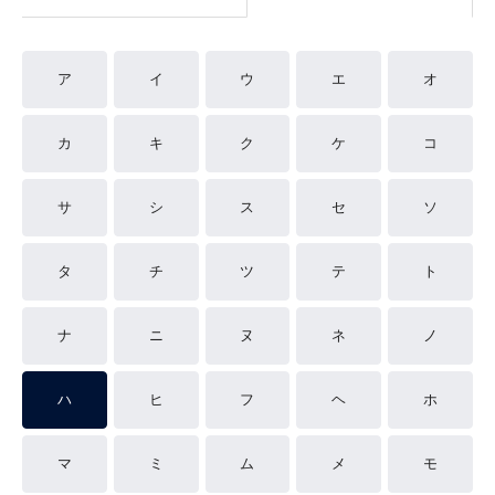
ア
イ
ウ
エ
オ
カ
キ
ク
ケ
コ
サ
シ
ス
セ
ソ
タ
チ
ツ
テ
ト
ナ
ニ
ヌ
ネ
ノ
ハ
ヒ
フ
ヘ
ホ
マ
ミ
ム
メ
モ