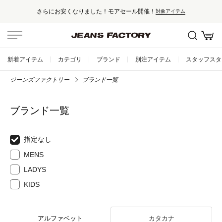
さらにお安くなりました！モアセール開催！
対象アイテム
新着アイテム
カテゴリ
ブランド
別注アイテム
スタッフスタ
ジーンズファクトリー
ブランド一覧
ブランド一覧
指定なし
MENS
LADYS
KIDS
アルファベット
カタカナ