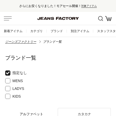
さらにお安くなりました！モアセール開催！
対象アイテム
新着アイテム
カテゴリ
ブランド
別注アイテム
スタッフスタ
ジーンズファクトリー
ブランド一覧
ブランド一覧
指定なし
MENS
LADYS
KIDS
アルファベット
カタカナ