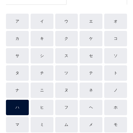
ア
イ
ウ
エ
オ
カ
キ
ク
ケ
コ
サ
シ
ス
セ
ソ
タ
チ
ツ
テ
ト
ナ
ニ
ヌ
ネ
ノ
ハ
ヒ
フ
ヘ
ホ
マ
ミ
ム
メ
モ