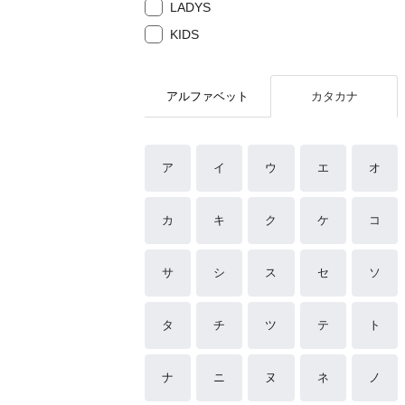
LADYS
KIDS
アルファベット
カタカナ
ア
イ
ウ
エ
オ
カ
キ
ク
ケ
コ
サ
シ
ス
セ
ソ
タ
チ
ツ
テ
ト
ナ
ニ
ヌ
ネ
ノ