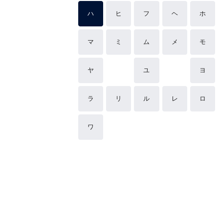
ハ
ヒ
フ
ヘ
ホ
マ
ミ
ム
メ
モ
ヤ
ユ
ヨ
ラ
リ
ル
レ
ロ
ワ