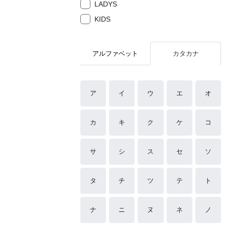
LADYS
KIDS
アルファベット
カタカナ
ア
イ
ウ
エ
オ
カ
キ
ク
ケ
コ
サ
シ
ス
セ
ソ
タ
チ
ツ
テ
ト
ナ
ニ
ヌ
ネ
ノ