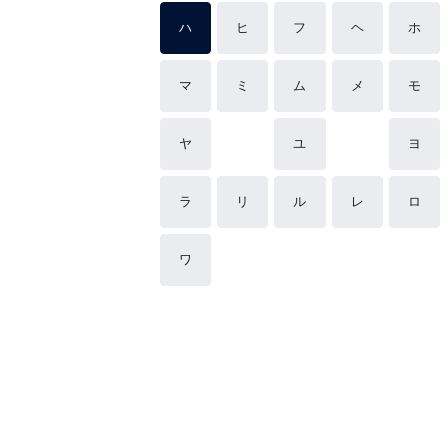
ハ
ヒ
フ
ヘ
ホ
マ
ミ
ム
メ
モ
ヤ
ユ
ヨ
ラ
リ
ル
レ
ロ
ワ