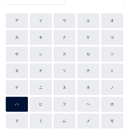
ア
イ
ウ
エ
オ
カ
キ
ク
ケ
コ
サ
シ
ス
セ
ソ
タ
チ
ツ
テ
ト
ナ
ニ
ヌ
ネ
ノ
ハ
ヒ
フ
ヘ
ホ
マ
ミ
ム
メ
モ