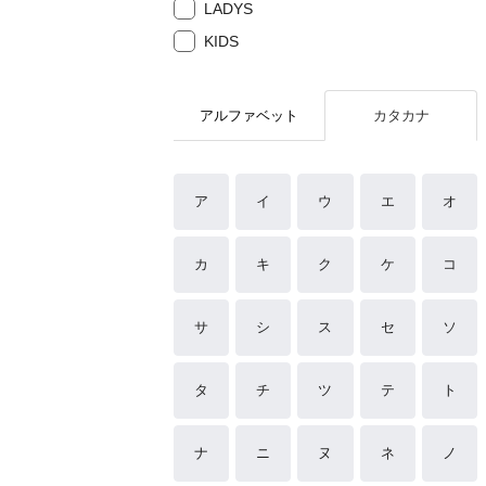
LADYS
KIDS
アルファベット
カタカナ
ア
イ
ウ
エ
オ
カ
キ
ク
ケ
コ
サ
シ
ス
セ
ソ
タ
チ
ツ
テ
ト
ナ
ニ
ヌ
ネ
ノ