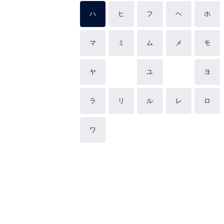
ハ
ヒ
フ
ヘ
ホ
マ
ミ
ム
メ
モ
ヤ
ユ
ヨ
ラ
リ
ル
レ
ロ
ワ