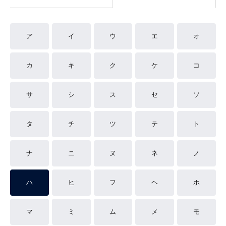
ア
イ
ウ
エ
オ
カ
キ
ク
ケ
コ
サ
シ
ス
セ
ソ
タ
チ
ツ
テ
ト
ナ
ニ
ヌ
ネ
ノ
ハ
ヒ
フ
ヘ
ホ
マ
ミ
ム
メ
モ