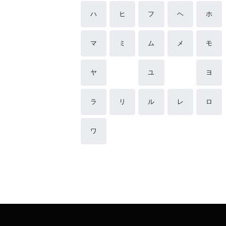
ハ
ヒ
フ
ヘ
ホ
マ
ミ
ム
メ
モ
ヤ
ユ
ヨ
ラ
リ
ル
レ
ロ
ワ