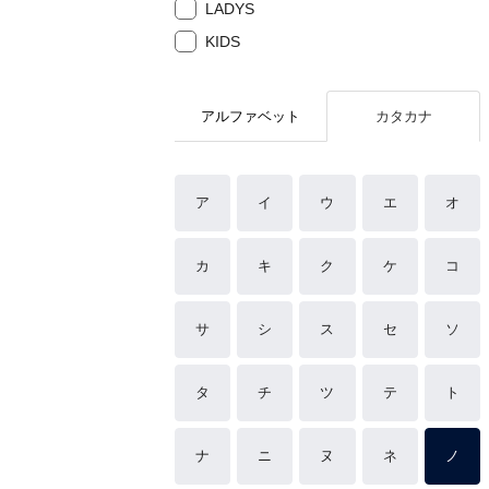
LADYS
KIDS
アルファベット
カタカナ
ア
イ
ウ
エ
オ
カ
キ
ク
ケ
コ
サ
シ
ス
セ
ソ
タ
チ
ツ
テ
ト
ナ
ニ
ヌ
ネ
ノ