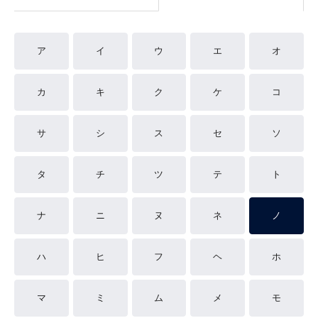
ア
イ
ウ
エ
オ
カ
キ
ク
ケ
コ
サ
シ
ス
セ
ソ
タ
チ
ツ
テ
ト
ナ
ニ
ヌ
ネ
ノ
ハ
ヒ
フ
ヘ
ホ
マ
ミ
ム
メ
モ