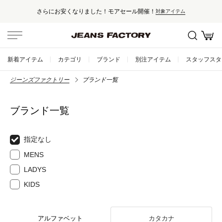
さらにお安くなりました！モアセール開催！
対象アイテム
新着アイテム
カテゴリ
ブランド
別注アイテム
スタッフスタ
ジーンズファクトリー
ブランド一覧
ブランド一覧
指定なし
MENS
LADYS
KIDS
アルファベット
カタカナ