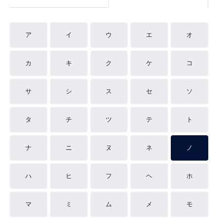
ア
イ
ウ
エ
オ
カ
キ
ク
ケ
コ
サ
シ
ス
セ
ソ
タ
チ
ツ
テ
ト
ナ
ニ
ヌ
ネ
ノ
ハ
ヒ
フ
ヘ
ホ
マ
ミ
ム
メ
モ