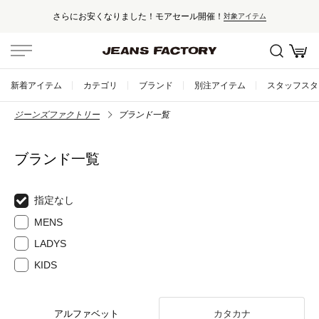
さらにお安くなりました！モアセール開催！
対象アイテム
新着アイテム
カテゴリ
ブランド
別注アイテム
スタッフスタ
ジーンズファクトリー
ブランド一覧
ブランド一覧
指定なし
MENS
LADYS
KIDS
アルファベット
カタカナ