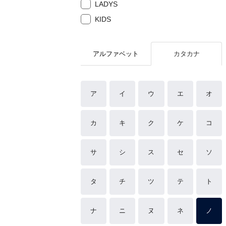
LADYS
KIDS
アルファベット
カタカナ
ア
イ
ウ
エ
オ
カ
キ
ク
ケ
コ
サ
シ
ス
セ
ソ
タ
チ
ツ
テ
ト
ナ
ニ
ヌ
ネ
ノ