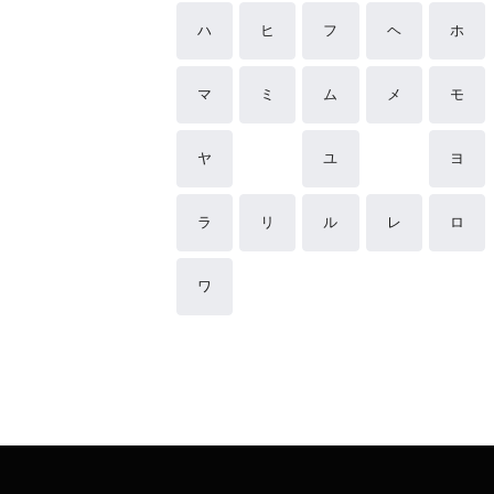
ハ
ヒ
フ
ヘ
ホ
マ
ミ
ム
メ
モ
ヤ
ユ
ヨ
ラ
リ
ル
レ
ロ
ワ