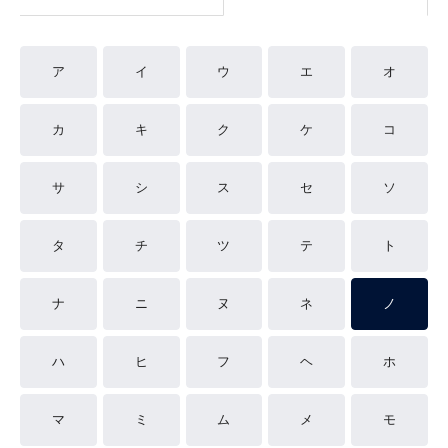
ア
イ
ウ
エ
オ
カ
キ
ク
ケ
コ
サ
シ
ス
セ
ソ
タ
チ
ツ
テ
ト
ナ
ニ
ヌ
ネ
ノ
ハ
ヒ
フ
ヘ
ホ
マ
ミ
ム
メ
モ