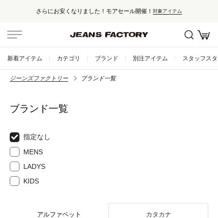
さらにお安くなりました！モアセール開催！
対象アイテム
新着アイテム
カテゴリ
ブランド
別注アイテム
スタッフスタ
ジーンズファクトリー
ブランド一覧
ブランド一覧
指定なし
MENS
LADYS
KIDS
アルファベット
カタカナ