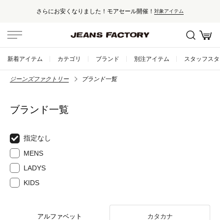
さらにお安くなりました！モアセール開催！
対象アイテム
新着アイテム
カテゴリ
ブランド
別注アイテム
スタッフスタ
ジーンズファクトリー
ブランド一覧
ブランド一覧
指定なし
MENS
LADYS
KIDS
アルファベット
カタカナ