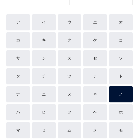
ア
イ
ウ
エ
オ
カ
キ
ク
ケ
コ
サ
シ
ス
セ
ソ
タ
チ
ツ
テ
ト
ナ
ニ
ヌ
ネ
ノ
ハ
ヒ
フ
ヘ
ホ
マ
ミ
ム
メ
モ