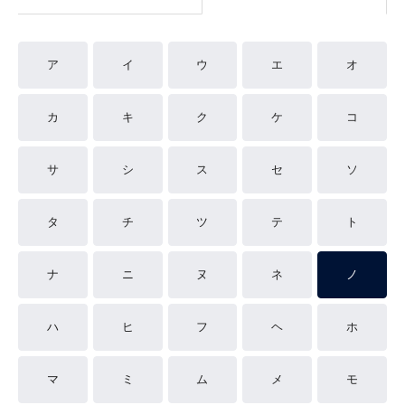
ア
イ
ウ
エ
オ
カ
キ
ク
ケ
コ
サ
シ
ス
セ
ソ
タ
チ
ツ
テ
ト
ナ
ニ
ヌ
ネ
ノ
ハ
ヒ
フ
ヘ
ホ
マ
ミ
ム
メ
モ