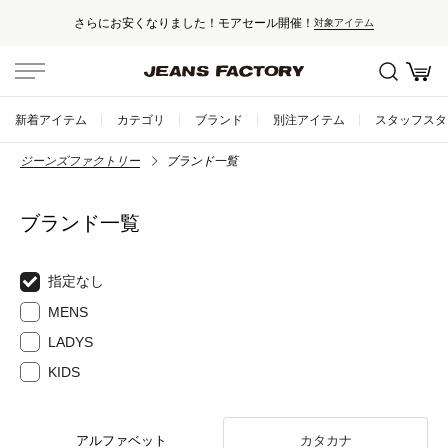
さらにお安くなりました！モアセール開催！
対象アイテム
新着アイテム
カテゴリ
ブランド
別注アイテム
スタッフスタ
ジーンズファクトリー
ブランド一覧
ブランド一覧
指定なし
MENS
LADYS
KIDS
アルファベット
カタカナ