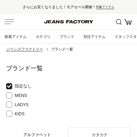
さらにお安くなりました！モアセール開催！
対象アイテム
新着アイテム
カテゴリ
ブランド
別注アイテム
スタッフスタ
ジーンズファクトリー
ブランド一覧
ブランド一覧
指定なし
MENS
LADYS
KIDS
アルファベット
カタカナ