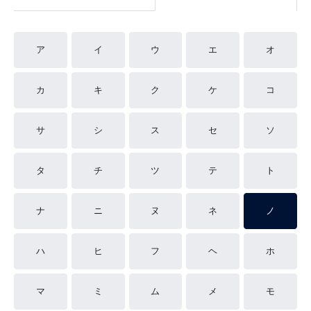
ア
イ
ウ
エ
オ
カ
キ
ク
ケ
コ
サ
シ
ス
セ
ソ
タ
チ
ツ
テ
ト
ナ
ニ
ヌ
ネ
ノ
ハ
ヒ
フ
ヘ
ホ
マ
ミ
ム
メ
モ