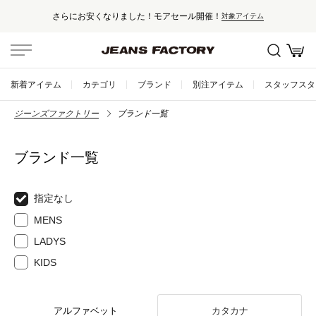
さらにお安くなりました！モアセール開催！
対象アイテム
新着アイテム
カテゴリ
ブランド
別注アイテム
スタッフスタ
ジーンズファクトリー
ブランド一覧
ブランド一覧
指定なし
MENS
LADYS
KIDS
アルファベット
カタカナ