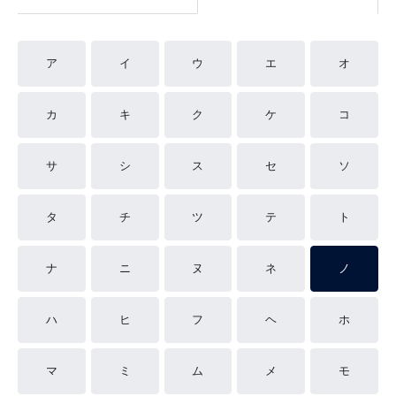
ア
イ
ウ
エ
オ
カ
キ
ク
ケ
コ
サ
シ
ス
セ
ソ
タ
チ
ツ
テ
ト
ナ
ニ
ヌ
ネ
ノ
ハ
ヒ
フ
ヘ
ホ
マ
ミ
ム
メ
モ