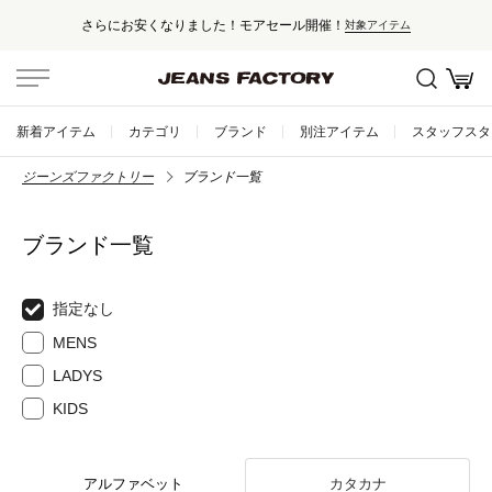
さらにお安くなりました！モアセール開催！
対象アイテム
新着アイテム
カテゴリ
ブランド
別注アイテム
スタッフスタ
ジーンズファクトリー
ブランド一覧
ブランド一覧
指定なし
MENS
LADYS
KIDS
アルファベット
カタカナ