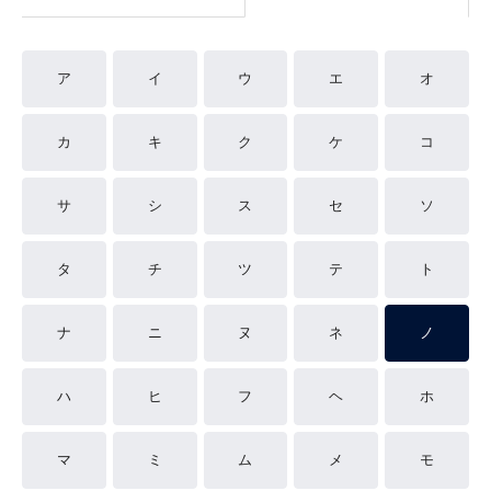
ア
イ
ウ
エ
オ
カ
キ
ク
ケ
コ
サ
シ
ス
セ
ソ
タ
チ
ツ
テ
ト
ナ
ニ
ヌ
ネ
ノ
ハ
ヒ
フ
ヘ
ホ
マ
ミ
ム
メ
モ