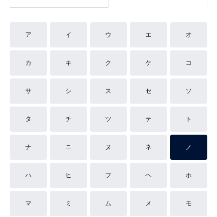
ア
イ
ウ
エ
オ
カ
キ
ク
ケ
コ
サ
シ
ス
セ
ソ
タ
チ
ツ
テ
ト
ナ
ニ
ヌ
ネ
ノ
ハ
ヒ
フ
ヘ
ホ
マ
ミ
ム
メ
モ