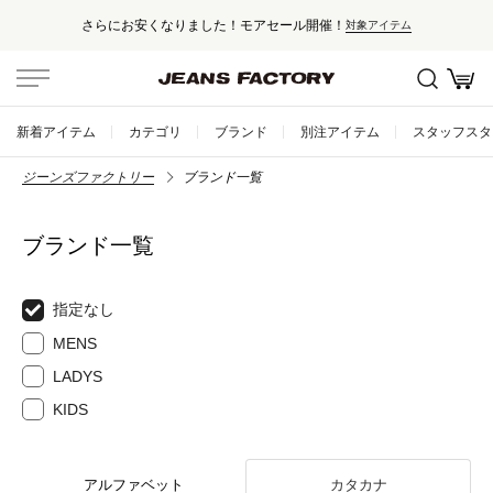
さらにお安くなりました！モアセール開催！
対象アイテム
新着アイテム
カテゴリ
ブランド
別注アイテム
スタッフスタ
ジーンズファクトリー
ブランド一覧
ブランド一覧
指定なし
MENS
LADYS
KIDS
アルファベット
カタカナ