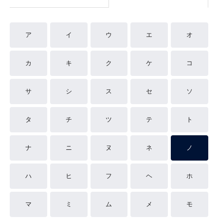
ア
イ
ウ
エ
オ
カ
キ
ク
ケ
コ
サ
シ
ス
セ
ソ
タ
チ
ツ
テ
ト
ナ
ニ
ヌ
ネ
ノ
ハ
ヒ
フ
ヘ
ホ
マ
ミ
ム
メ
モ