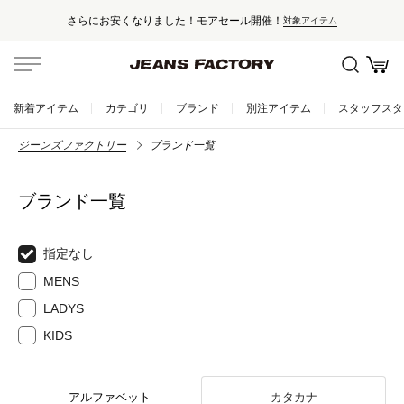
さらにお安くなりました！モアセール開催！
対象アイテム
新着アイテム
カテゴリ
ブランド
別注アイテム
スタッフスタ
ジーンズファクトリー
ブランド一覧
ブランド一覧
指定なし
MENS
LADYS
KIDS
アルファベット
カタカナ