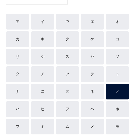
ア
イ
ウ
エ
オ
カ
キ
ク
ケ
コ
サ
シ
ス
セ
ソ
タ
チ
ツ
テ
ト
ナ
ニ
ヌ
ネ
ノ
ハ
ヒ
フ
ヘ
ホ
マ
ミ
ム
メ
モ