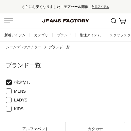
さらにお安くなりました！モアセール開催！
対象アイテム
新着アイテム
カテゴリ
ブランド
別注アイテム
スタッフスタ
ジーンズファクトリー
ブランド一覧
ブランド一覧
指定なし
MENS
LADYS
KIDS
アルファベット
カタカナ