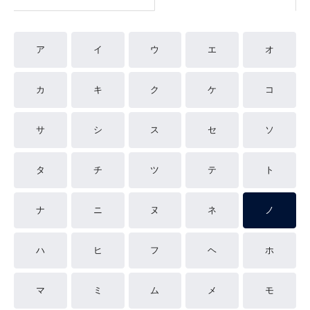
ア
イ
ウ
エ
オ
カ
キ
ク
ケ
コ
サ
シ
ス
セ
ソ
タ
チ
ツ
テ
ト
ナ
ニ
ヌ
ネ
ノ
ハ
ヒ
フ
ヘ
ホ
マ
ミ
ム
メ
モ