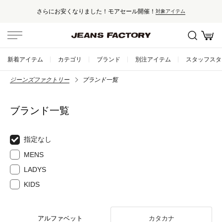
さらにお安くなりました！モアセール開催！
対象アイテム
新着アイテム
カテゴリ
ブランド
別注アイテム
スタッフスタ
ジーンズファクトリー
ブランド一覧
ブランド一覧
指定なし
MENS
LADYS
KIDS
アルファベット
カタカナ