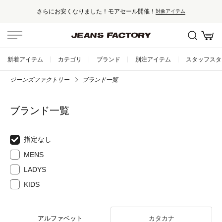
さらにお安くなりました！モアセール開催！
対象アイテム
新着アイテム
カテゴリ
ブランド
別注アイテム
スタッフスタ
ジーンズファクトリー
ブランド一覧
ブランド一覧
指定なし
MENS
LADYS
KIDS
アルファベット
カタカナ