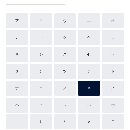
ア
イ
ウ
エ
オ
カ
キ
ク
ケ
コ
サ
シ
ス
セ
ソ
タ
チ
ツ
テ
ト
ナ
ニ
ヌ
ネ
ノ
ハ
ヒ
フ
ヘ
ホ
マ
ミ
ム
メ
モ