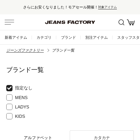
さらにお安くなりました！モアセール開催！
対象アイテム
新着アイテム
カテゴリ
ブランド
別注アイテム
スタッフスタ
ジーンズファクトリー
ブランド一覧
ブランド一覧
指定なし
MENS
LADYS
KIDS
アルファベット
カタカナ