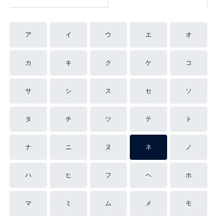
ア
イ
ウ
エ
オ
カ
キ
ク
ケ
コ
サ
シ
ス
セ
ソ
タ
チ
ツ
テ
ト
ナ
ニ
ヌ
ネ
ノ
ハ
ヒ
フ
ヘ
ホ
マ
ミ
ム
メ
モ