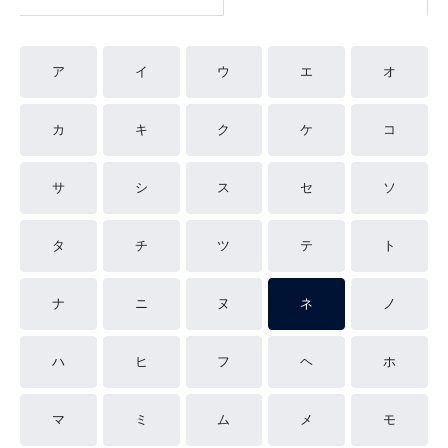
ア
イ
ウ
エ
オ
カ
キ
ク
ケ
コ
サ
シ
ス
セ
ソ
タ
チ
ツ
テ
ト
ナ
ニ
ヌ
ネ
ノ
ハ
ヒ
フ
ヘ
ホ
マ
ミ
ム
メ
モ