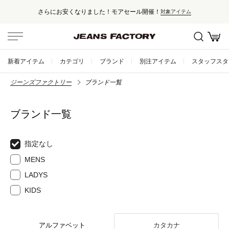
さらにお安くなりました！モアセール開催！
対象アイテム
新着アイテム
カテゴリ
ブランド
別注アイテム
スタッフスタ
ジーンズファクトリー
ブランド一覧
ブランド一覧
指定なし
MENS
LADYS
KIDS
アルファベット
カタカナ