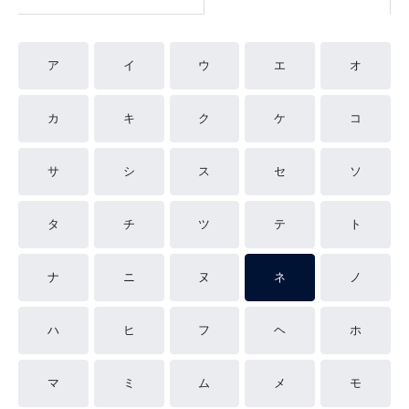
ア
イ
ウ
エ
オ
カ
キ
ク
ケ
コ
サ
シ
ス
セ
ソ
タ
チ
ツ
テ
ト
ナ
ニ
ヌ
ネ
ノ
ハ
ヒ
フ
ヘ
ホ
マ
ミ
ム
メ
モ