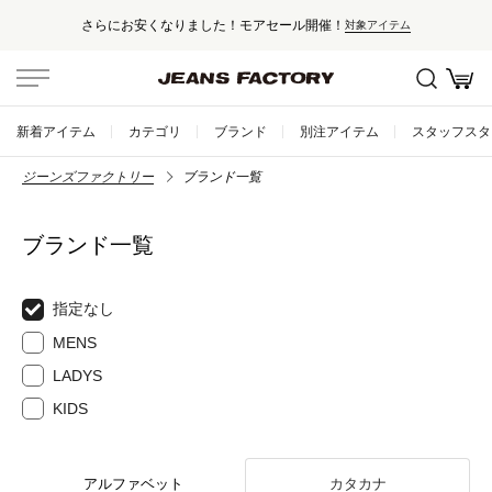
さらにお安くなりました！モアセール開催！
対象アイテム
新着アイテム
カテゴリ
ブランド
別注アイテム
スタッフスタ
ジーンズファクトリー
ブランド一覧
ブランド一覧
指定なし
MENS
LADYS
KIDS
アルファベット
カタカナ