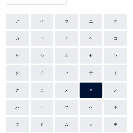
ア
イ
ウ
エ
オ
カ
キ
ク
ケ
コ
サ
シ
ス
セ
ソ
タ
チ
ツ
テ
ト
ナ
ニ
ヌ
ネ
ノ
ハ
ヒ
フ
ヘ
ホ
マ
ミ
ム
メ
モ