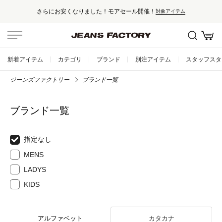
さらにお安くなりました！モアセール開催！
対象アイテム
新着アイテム
カテゴリ
ブランド
別注アイテム
スタッフスタ
ジーンズファクトリー
ブランド一覧
ブランド一覧
指定なし
MENS
LADYS
KIDS
アルファベット
カタカナ