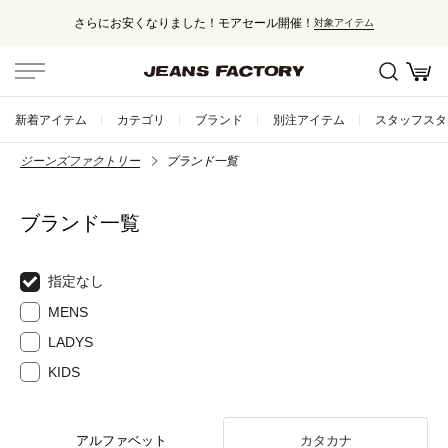
さらにお安くなりました！モアセール開催！
対象アイテム
新着アイテム
カテゴリ
ブランド
別注アイテム
スタッフスタ
ジーンズファクトリー
ブランド一覧
ブランド一覧
指定なし
MENS
LADYS
KIDS
アルファベット
カタカナ