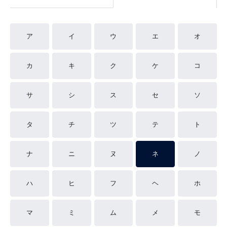
ア
イ
ウ
エ
オ
カ
キ
ク
ケ
コ
サ
シ
ス
セ
ソ
タ
チ
ツ
テ
ト
ナ
ニ
ヌ
ネ
ノ
ハ
ヒ
フ
ヘ
ホ
マ
ミ
ム
メ
モ