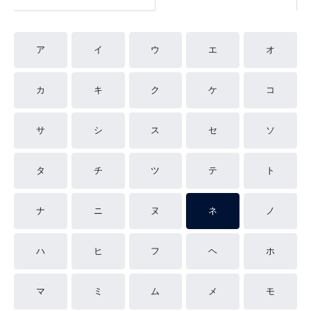
ア
イ
ウ
エ
オ
カ
キ
ク
ケ
コ
サ
シ
ス
セ
ソ
タ
チ
ツ
テ
ト
ナ
ニ
ヌ
ネ
ノ
ハ
ヒ
フ
ヘ
ホ
マ
ミ
ム
メ
モ