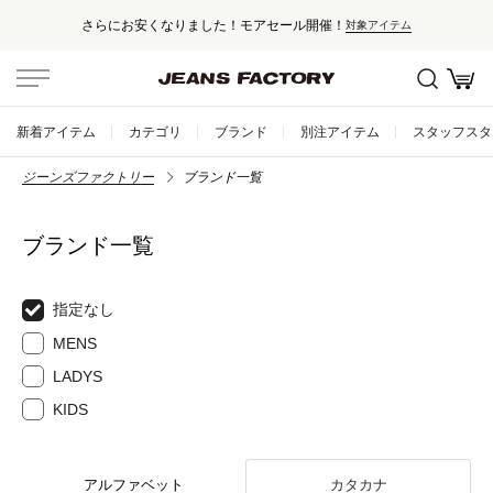
さらにお安くなりました！モアセール開催！
対象アイテム
新着アイテム
カテゴリ
ブランド
別注アイテム
スタッフスタ
ジーンズファクトリー
ブランド一覧
ブランド一覧
指定なし
MENS
LADYS
KIDS
アルファベット
カタカナ