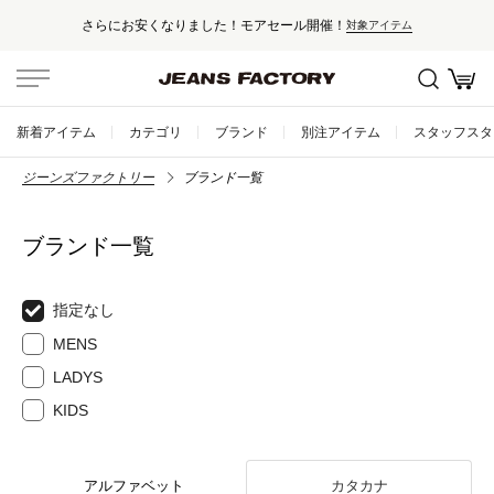
さらにお安くなりました！モアセール開催！
対象アイテム
新着アイテム
カテゴリ
ブランド
別注アイテム
スタッフスタ
ジーンズファクトリー
ブランド一覧
ブランド一覧
指定なし
MENS
LADYS
KIDS
アルファベット
カタカナ