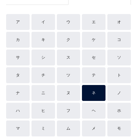
ア
イ
ウ
エ
オ
カ
キ
ク
ケ
コ
サ
シ
ス
セ
ソ
タ
チ
ツ
テ
ト
ナ
ニ
ヌ
ネ
ノ
ハ
ヒ
フ
ヘ
ホ
マ
ミ
ム
メ
モ