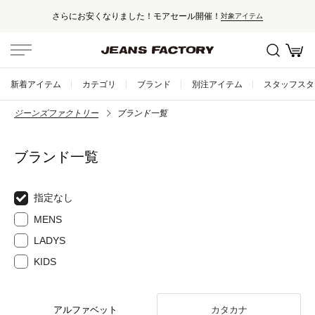
さらにお安くなりました！モアセール開催！
対象アイテム
新着アイテム
カテゴリ
ブランド
別注アイテム
スタッフスタ
ジーンズファクトリー
ブランド一覧
ブランド一覧
指定なし
MENS
LADYS
KIDS
アルファベット
カタカナ