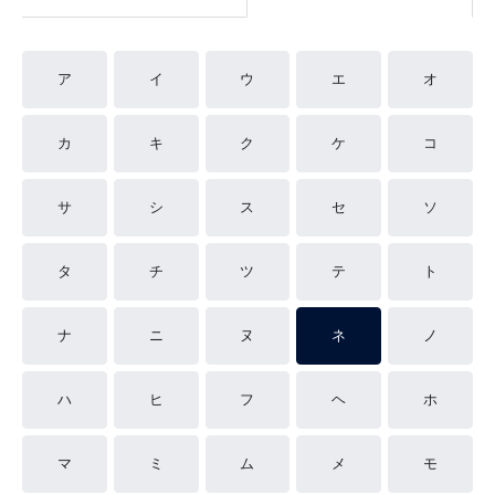
ア
イ
ウ
エ
オ
カ
キ
ク
ケ
コ
サ
シ
ス
セ
ソ
タ
チ
ツ
テ
ト
ナ
ニ
ヌ
ネ
ノ
ハ
ヒ
フ
ヘ
ホ
マ
ミ
ム
メ
モ